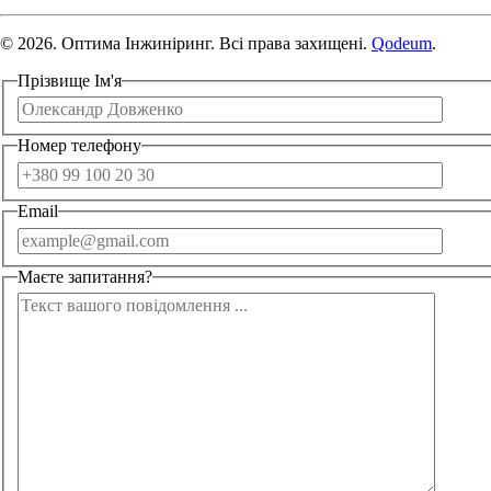
© 2026. Оптима Інжиніринг. Всі права захищені.
Qodeum
.
Прізвище Ім'я
Номер телефону
Email
Маєте запитання?