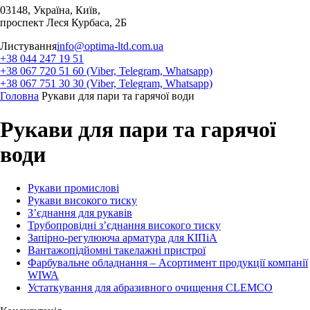
03148, Україна, Київ,
проспект Леся Курбаса, 2Б
Листування
info@optima-ltd.com.ua
+38 044 247 19 51
+38 067 720 51 60 (Viber, Telegram, Whatsapp)
+38 067 751 30 30 (Viber, Telegram, Whatsapp)
Головна
Рукави для пари та гарячої води
Рукави для пари та гарячої
води
Рукави промислові
Рукави високого тиску
З’єднання для рукавів
Трубопровідні з’єднання високого тиску
Запірно-регулююча арматура для КІПіА
Вантажопідйомні такелажні пристрої
Фарбувальне обладнання – Асортимент продукції компанії
WIWA
Устаткування для абразивного очищення CLEMCO