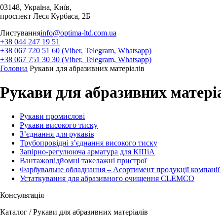
03148, Україна, Київ,
проспект Леся Курбаса, 2Б
Листування
info@optima-ltd.com.ua
+38 044 247 19 51
+38 067 720 51 60 (Viber, Telegram, Whatsapp)
+38 067 751 30 30 (Viber, Telegram, Whatsapp)
Головна
Рукави для абразивних матеріалів
Рукави для абразивних матері
Рукави промислові
Рукави високого тиску
З’єднання для рукавів
Трубопровідні з’єднання високого тиску
Запірно-регулююча арматура для КІПіА
Вантажопідйомні такелажні пристрої
Фарбувальне обладнання – Асортимент продукції компані
Устаткування для абразивного очищення CLEMCO
Консультація
Каталог / Рукави для абразивних матеріалів