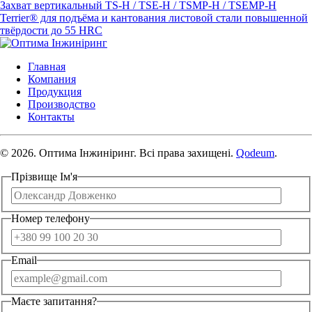
Захват вертикальный TS-H / TSE-H / TSMP-H / TSEMP-H
Terrier® для подъёма и кантования листовой стали повышенной
твёрдости до 55 HRC
Главная
Компания
Продукция
Производство
Контакты
© 2026. Оптима Інжиніринг. Всі права захищені.
Qodeum
.
Прізвище Ім'я
Номер телефону
Email
Маєте запитання?