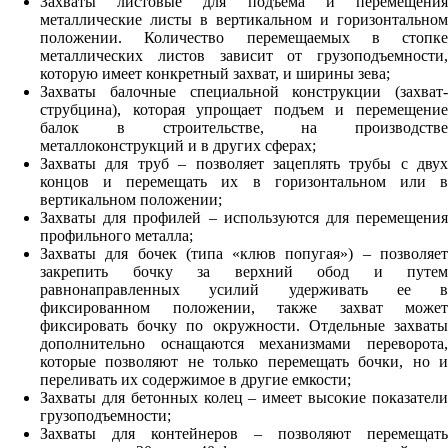
Захваты листовые для подъема и перемещения
металлические листы в вертикальном и горизонтальном
положении. Количество перемещаемых в стопке
металлических листов зависит от грузоподъемности,
которую имеет конкретный захват, и ширины зева;
Захваты балочные специальной конструкции (захват-
струбцина), которая упрощает подъем и перемещение
балок в строительстве, на производстве
металлоконструкций и в других сферах;
Захваты для труб – позволяет зацеплять трубы с двух
концов и перемещать их в горизонтальном или в
вертикальном положении;
Захваты для профилей – используются для перемещения
профильного металла;
Захваты для бочек (типа «клюв попугая») – позволяет
закрепить бочку за верхний обод и путем
равнонаправленных усилий удерживать ее в
фиксированном положении, также захват может
фиксировать бочку по окружности. Отдельные захваты
дополнительно оснащаются механизмами переворота,
которые позволяют не только перемещать бочки, но и
переливать их содержимое в другие емкости;
Захваты для бетонных колец – имеет высокие показатели
грузоподъемности;
Захваты для контейнеров – позволяют перемещать