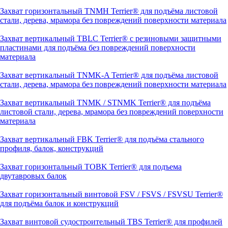
Захват горизонтальный TNMH Terrier® для подъёма листовой
стали, дерева, мрамора без повреждений поверхности материала
Захват вертикальный TBLC Terrier® с резиновыми защитными
пластинами для подъёма без повреждений поверхности
материала
Захват вертикальный TNMK-A Terrier® для подъёма листовой
стали, дерева, мрамора без повреждений поверхности материала
Захват вертикальный TNMK / STNMK Terrier® для подъёма
листовой стали, дерева, мрамора без повреждений поверхности
материала
Захват вертикальный FBK Terrier® для подъёма стального
профиля, балок, конструкций
Захват горизонтальный TOBK Terrier® для подъема
двутавровых балок
Захват горизонтальный винтовой FSV / FSVS / FSVSU Terrier®
для подъёма балок и конструкций
Захват винтовой судостроительный TBS Terrier® для профилей