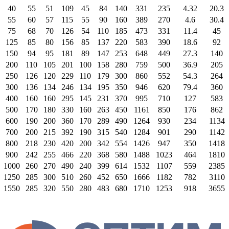
40
55
51
109
45
84
140
331
235
4.32
20.3
55
60
57
115
55
90
160
389
270
4.6
30.4
75
68
70
126
54
110
185
473
331
11.4
45
125
85
80
156
85
137
220
583
390
18.6
92
150
94
95
181
89
147
253
648
449
27.3
140
200
110
105
201
100
158
280
759
500
36.9
205
250
126
120
229
110
179
300
860
552
54.3
264
300
136
134
246
134
195
350
946
620
79.4
360
400
160
160
295
145
231
370
995
710
127
583
500
170
180
330
160
263
450
1161
850
176
862
600
190
200
360
170
289
490
1264
930
234
1134
700
200
215
392
190
315
540
1284
901
290
1142
800
218
230
420
200
342
554
1426
947
350
1418
900
242
255
466
220
368
580
1488
1023
464
1810
1000
260
270
490
240
399
614
1532
1107
559
2385
1250
285
300
510
260
452
650
1666
1182
782
3110
1550
285
320
550
280
483
680
1710
1253
918
3655