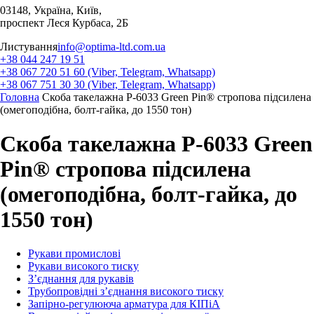
03148, Україна, Київ,
проспект Леся Курбаса, 2Б
Листування
info@optima-ltd.com.ua
+38 044 247 19 51
+38 067 720 51 60 (Viber, Telegram, Whatsapp)
+38 067 751 30 30 (Viber, Telegram, Whatsapp)
Головна
Скоба такелажна P-6033 Green Pin® стропова підсилена
(омегоподібна, болт-гайка, до 1550 тон)
Скоба такелажна P-6033 Green
Pin® стропова підсилена
(омегоподібна, болт-гайка, до
1550 тон)
Рукави промислові
Рукави високого тиску
З’єднання для рукавів
Трубопровідні з’єднання високого тиску
Запірно-регулююча арматура для КІПіА