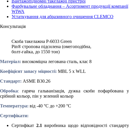
Вантажопідйомні такелажні пристрої
Фарбувальне обладнання – Асортимент продукції компанії
WIWA
Устаткування для абразивного очищення CLEMCO
Консультація
Скоба такелажна P-6033 Green
Pin® стропова підсилена (омегоподібна,
болт-гайка, до 1550 тон)
Матеріал:
високоміцна легована сталь, клас 8
Коефіцієнт запасу міцності:
MBL 5 x WLL
Стандарт:
ASME B30.26
Обробка
:
гаряча гальванізація, дужка скоби пофарбована у
срібний кольор, пін у зелений кольор
Температура:
від -40 °C до +200 °C
Сертифікати:
Сертифікат
2.1
виробника щодо відповідності стандарту