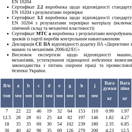
EN 10204
Сертифікат
2.2
виробника щодо відповідності стандарту
EN 10204 з результатами перевірки
Сертифікат
3.1
виробника щодо відповідності стандарту
EN 10204 з результатами перевірки матеріалу (включає
хімічний склад та механічні властивості)
Сертифікат
MTC a
виробника з результатами випробувань
зразків із партії виробів контрольним навантаженням
Декларація
CE IIA
відповідності додатку IIA «Директиви з
машин та механізмів 2006/42/EC»
Висновок експертизи щодо відповідності машин,
механізмів, устаткування підвищеної небезпеки вимогам
законодавства з питань охорони праці та промислової
безпеки України.
Вага
Вага
В/п
a
b
c
d
e
g
h
j
дужки
піна
тон
мм
мм
мм
мм
мм
мм
мм
мм
кг
кг
7
22
22
46
19
32
64
153
110
0.99
1.97
12.5
28
28
61
25
44
82
197
146
1.82
4.27
18
35
35
69
30
54
102
239
180
2.35
6.85
30
40
42
90
35
69
126
279
200
4.23
12.5