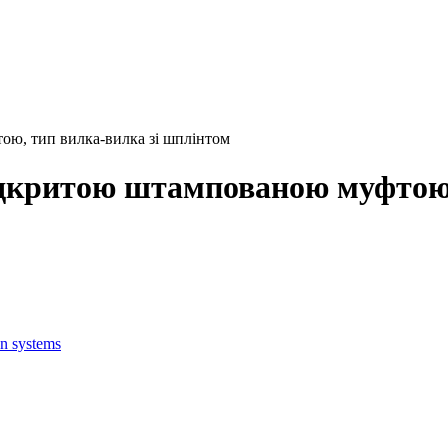
ою, тип вилка-вилка зі шплінтом
ідкритою штампованою муфтою,
on systems