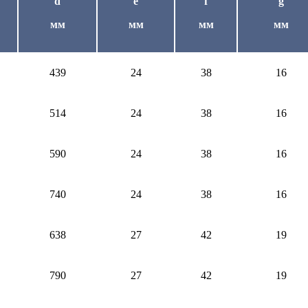
d
e
f
g
мм
мм
мм
мм
439
24
38
16
514
24
38
16
590
24
38
16
740
24
38
16
638
27
42
19
790
27
42
19