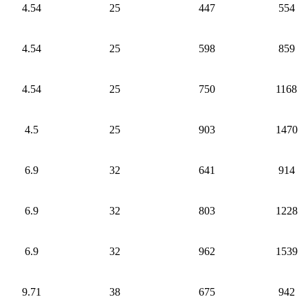
4.54
25
447
554
4.54
25
598
859
4.54
25
750
1168
4.5
25
903
1470
6.9
32
641
914
6.9
32
803
1228
6.9
32
962
1539
9.71
38
675
942