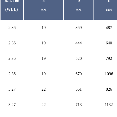
В/п, тон
а
b
c
(WLL)
мм
мм
мм
2.36
19
369
487
2.36
19
444
640
2.36
19
520
792
2.36
19
670
1096
3.27
22
561
826
3.27
22
713
1132