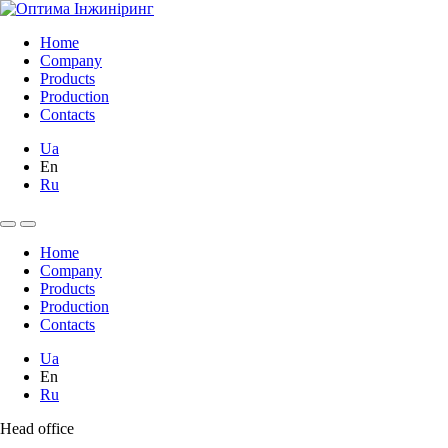
Home
Company
Products
Production
Contacts
Ua
En
Ru
Home
Company
Products
Production
Contacts
Ua
En
Ru
Head office