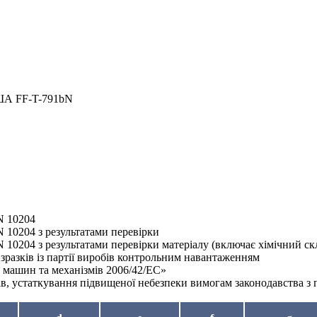
ША FF-T-791bN
N 10204
 10204 з результатами перевірки
10204 з результатами перевірки матеріалу (включає хімічний скл
зразків із партії виробів контрольним навантаженням
з машин та механізмів 2006/42/EC»
в, устаткування підвищеної небезпеки вимогам законодавства з 