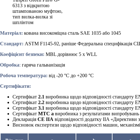
6313 з відкритою
штампованою муфтою,
тип вилка-вилка зі
шплінтом
Матеріал:
кована високоміцна сталь SAE 1035 або 1045
Стандарт:
ASTM F1145-92, раніше Федеральна специфікація С
Коефіцієнт безпеки:
MBL дорівнює 5 x WLL
Обробка
:
гаряча гальванізація
Робоча температура:
від -20 °C до +200 °C
Сертифікати:
Сертифікат
2.1
виробника щодо відповідності стандарту E
Сертифікат
2.2
виробника щодо відповідності стандарту EN
Сертифікат
3.1
виробника щодо відповідності стандарту EN 
Сертифікат
MTC a
виробника з результатами випробувань 
Декларація
CE IIA
відповідності додатку IIA «Директиви 
Висновок експертизи щодо відповідності машин, механізмі