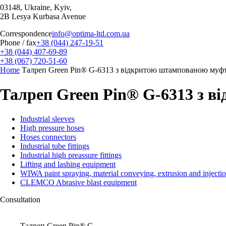
03148, Ukraine, Kyiv,
2B Lesya Kurbasa Avenue
Correspondence
info@optima-ltd.com.ua
Phone / fax
+38 (044) 247-19-51
+38 (044) 407-69-89
+38 (067) 720-51-60
Home
Талреп Green Pin® G-6313 з відкритою штампованою муфт
Талреп Green Pin® G-6313 з в
Industrial sleeves
High pressure hoses
Hoses connectors
Industrial tube fittings
Industrial high preassure fittings
Lifting and lashing equipment
WIWA paint spraying, material conveying, extrusion and injecti
CLEMCO Abrasive blast equipment
Consultation
Талреп Green Pin® G-