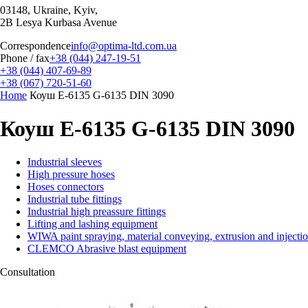
03148, Ukraine, Kyiv,
2B Lesya Kurbasa Avenue
Correspondence
info@optima-ltd.com.ua
Phone / fax
+38 (044) 247-19-51
+38 (044) 407-69-89
+38 (067) 720-51-60
Home
Коуш E-6135 G-6135 DIN 3090
Коуш E-6135 G-6135 DIN 3090
Industrial sleeves
High pressure hoses
Hoses connectors
Industrial tube fittings
Industrial high preassure fittings
Lifting and lashing equipment
WIWA paint spraying, material conveying, extrusion and injecti
CLEMCO Abrasive blast equipment
Consultation