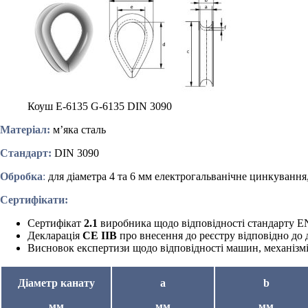
Коуш E-6135 G-6135 DIN 3090
Матеріал:
м’яка сталь
Стандарт:
DIN 3090
Обробка
:
для діаметра 4 та 6 мм електрогальванічне цинкування
Сертифікати:
Сертифікат
2.1
виробника щодо відповідності стандарту E
Декларація
CE IIB
про внесення до реєстру відповідно до 
Висновок експертизи щодо відповідності машин, механізмі
Діаметр канату
a
b
мм
мм
мм