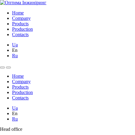
Home
Company
Products
Production
Contacts
Ua
En
Ru
Home
Company
Products
Production
Contacts
Ua
En
Ru
Head office