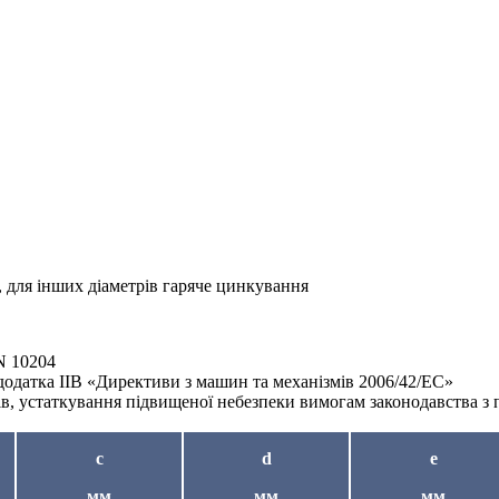
, для інших діаметрів гаряче цинкування
N 10204
додатка IIB «Директиви з машин та механізмів 2006/42/EC»
в, устаткування підвищеної небезпеки вимогам законодавства з 
c
d
e
мм
мм
мм