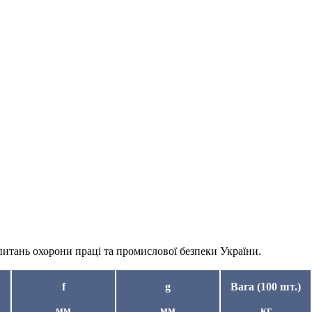
питань охорони праці та промислової безпеки України.
f
g
Вага (100 шт.)
мм
мм
кг